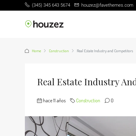
(345) 345 643 5674
houzez@favethemes.com
Home
Construction
Real Estate Industry and Competitors
Real Estate Industry An
hace 11 años
Construction
0