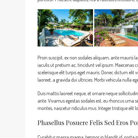
Proin suscipit, ex non sodales aliquam, ante mauris l
iaculis ut pretium ac, tincidunt vel ipsum. Maecenas
scelerisque elit turpis eget mauris. Donec dictum elit v
laoreet, a gravida dui ultricies. Morbi vehicula nulla e
Duis mattis laoreet neque, et ornare neque sollicitudi
ante. Vivamus egestas sodales est, eu rhoncus urna s
montes, nascetur ridiculus mus. Integer tristique elit
Phasellus Posuere Felis Sed Eros Por
Curabitur massa magna, tempor in blandit id, porta in 