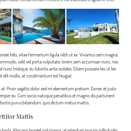
aoreet felis, vitae fermentum ligula nibh ut ex. Vivamus sem magna,
 commodo, velit vel porta vulputate, lorem sem accumsan nunc, nec
el nunc tristique, eu lobortis ante sodales. Etiam posuere leo ut leo
get elit mollis, at condimentum est feugiat.
n at. Proin sagittis dolor sed mi elementum pretium. Donec et justo
emper eu. Cum sociis natoque penatibus et magnis dis parturient
 lobortis purus bibendum, quis dictum metus mattis.
ttitor Mattis
ligula. Aliquam laoreet nisl massa, at interdum mauris sollicitudin