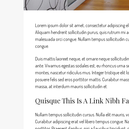
Lorem ipsum dolor sit amet, consectetur adipiscing eli
Aliquam hendrerit sollicitudin purus, quis rutrum mi
malesuada orci congue. Nullam tempus sollicitudin cur
congue.
Duis mattis laoreet neque, et ornare neque sollicitudi
ante. Vivamus egestas sodales est, eu rhoncus urna s
montes, nascetur ridiculus mus. Integer tristique elit
posuere felis sed eros porttitor mattis. Curabitur mass
massa, at interdum mauris sollicitudin et.
Quisque This Is A Link Nibh Fa
Nullam tempus sollicitudin cursus. Nulla elit mauris, v
Curabitur adipiscing erat vel libero tempus congue.
porttitor. Praesent dapibus, nisi a faucibus tincidunt