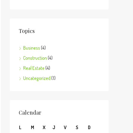
Topics
Business
(4)
Construction
(4)
Real Estate
(4)
Uncategorized
(1)
Calendar
L
M
X
J
V
S
D