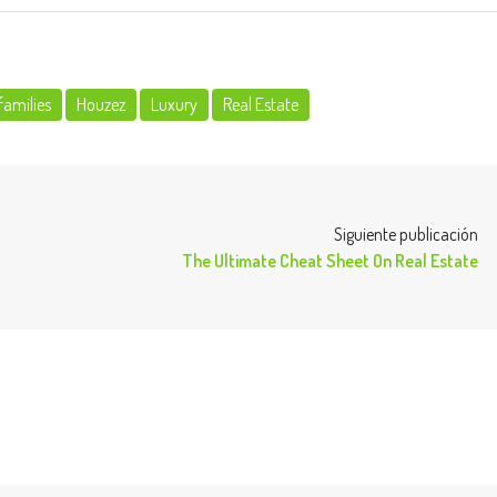
families
Houzez
Luxury
Real Estate
Siguiente publicación
The Ultimate Cheat Sheet On Real Estate