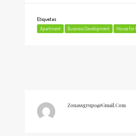
Etiquetas
Apartment
Business Development
House for 
Zonassgrupo@gmail.com