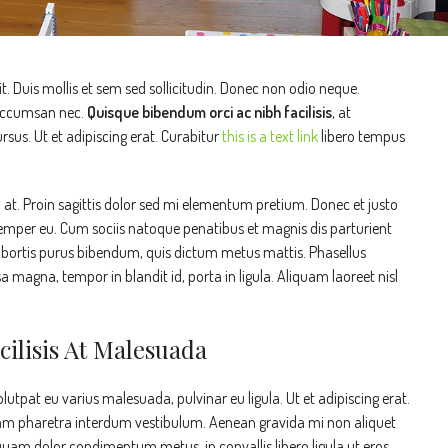
t. Duis mollis et sem sed sollicitudin. Donec non odio neque.
 accumsan nec.
Quisque bibendum orci ac nibh facilisis
, at
sus. Ut et adipiscing erat. Curabitur
this is a text link
libero tempus
n at. Proin sagittis dolor sed mi elementum pretium. Donec et justo
emper eu. Cum sociis natoque penatibus et magnis dis parturient
 lobortis purus bibendum, quis dictum metus mattis. Phasellus
a magna, tempor in blandit id, porta in ligula. Aliquam laoreet nisl
cilisis At Malesuada
olutpat eu varius malesuada, pulvinar eu ligula. Ut et adipiscing erat.
 Nam pharetra interdum vestibulum. Aenean gravida mi non aliquet
, quam dolor condimentum metus, in convallis libero ligula ut eros.