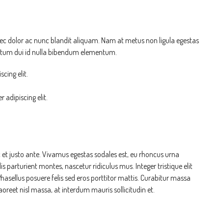
nec dolor ac nunc blandit aliquam. Nam at metus non ligula egestas
ntum dui id nulla bibendum elementum.
cing elit.
 adipiscing elit.
 et justo ante. Vivamus egestas sodales est, eu rhoncus urna
parturient montes, nascetur ridiculus mus. Integer tristique elit
asellus posuere felis sed eros porttitor mattis. Curabitur massa
aoreet nisl massa, at interdum mauris sollicitudin et.