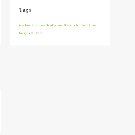
Tags
Apartment
Business Development
House for families
Houzez
Luxury
Real Estate