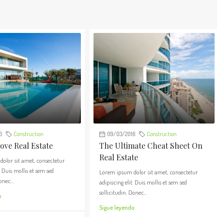
6
Construction
09/03/2016
Construction
ve Real Estate
The Ultimate Cheat Sheet On
Real Estate
olor sit amet, consectetur
. Duis mollis et sem sed
Lorem ipsum dolor sit amet, consectetur
onec...
adipiscing elit. Duis mollis et sem sed
sollicitudin. Donec...
o
Sigue leyendo