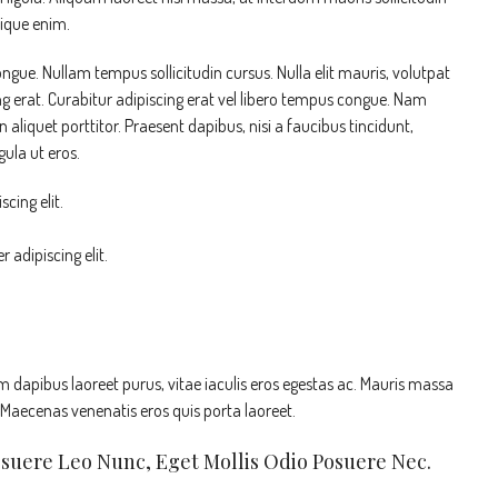
stique enim.
congue. Nullam tempus sollicitudin cursus. Nulla elit mauris, volutpat
ing erat. Curabitur adipiscing erat vel libero tempus congue. Nam
liquet porttitor. Praesent dapibus, nisi a faucibus tincidunt,
ula ut eros.
cing elit.
 adipiscing elit.
 dapibus laoreet purus, vitae iaculis eros egestas ac. Mauris massa
. Maecenas venenatis eros quis porta laoreet.
osuere Leo Nunc, Eget Mollis Odio Posuere Nec.