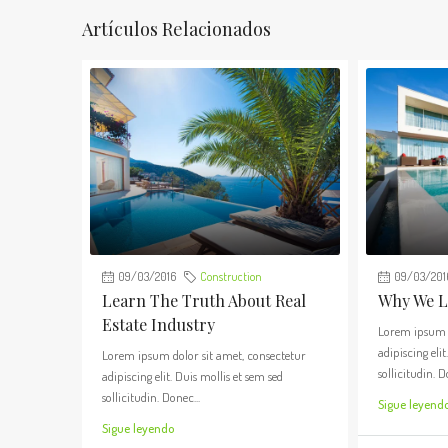
Artículos Relacionados
09/03/2016
Construction
09/03/201
Learn The Truth About Real
Why We Lo
Estate Industry
Lorem ipsum d
adipiscing elit
Lorem ipsum dolor sit amet, consectetur
sollicitudin. D
adipiscing elit. Duis mollis et sem sed
sollicitudin. Donec...
Sigue leyend
Sigue leyendo